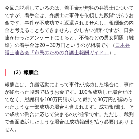
今回ご説明しているのは、着手金が無料の弁護士について
ですが、着手金は、弁護士に事件を依頼した段階で払うお
金です。事件が不成功でも返還されませんし、報酬金の内
金と考えることもできません。少し古い資料ですが、日弁
連が行ったアンケートによると、不倫などの男女問題（離
婚）の着手金は20～30万円というのが相場です（
日本弁
護士連合会「市民のための弁護士報酬ガイド」
）。
（2）報酬金
報酬金は、弁護活動によって事件が成功した場合に、事件
が終わった段階で払うお金です。100％成功した場合だけ
でなく、慰謝料を100万円請求して裁判で80万円が認めら
れたような一部成功の場合も含まれます。成功報酬は、そ
の成功の割合に応じて決まるのが通常です。ただし、裁判
で全面敗訴したような場合は成功報酬を払う必要はありま
せん。