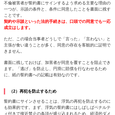
不倫被害者が誓約書にサインするよう求める主要な理由の
一つが、示談の条件と、条件に同意したことを書面に残す
ことです。
契約や示談といった法的手続きは、口頭での同意でも一応
成立はします。
ただ、この場合当事者どうしで「言った」「言わない」と
主張が食い違うことが多く、同意の存在を客観的に証明で
きません。
書面に残しておけば、加害者が同意を覆すことを阻止でき
ます。「逃げ」を防止し、円滑に賠償を行なわせるため
に、紙の誓約書への記載は有効なのです。
（2）再犯を防止するため
誓約書にサインさせることは、浮気の再犯を防止するのに
も効果的です。まず、浮気の誓約書にはしばしばペナルテ
ィ付きで接近禁止の条項が盛り込まれるため、経済的ダメ