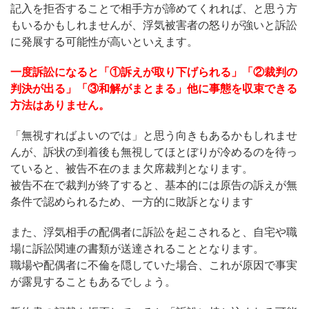
記入を拒否することで相手方が諦めてくれれば、と思う方
もいるかもしれませんが、浮気被害者の怒りが強いと訴訟
に発展する可能性が高いといえます。
一度訴訟になると「①訴えが取り下げられる」「②裁判の
判決が出る」「③和解がまとまる」他に事態を収束できる
方法はありません。
「無視すればよいのでは」と思う向きもあるかもしれませ
んが、訴状の到着後も無視してほとぼりが冷めるのを待っ
ていると、被告不在のまま欠席裁判となります。
被告不在で裁判が終了すると、基本的には原告の訴えが無
条件で認められるため、一方的に敗訴となります
また、浮気相手の配偶者に訴訟を起こされると、自宅や職
場に訴訟関連の書類が送達されることとなります。
職場や配偶者に不倫を隠していた場合、これが原因で事実
が露見することもあるでしょう。