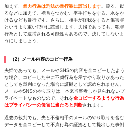
加えて、
暴力行為は刑法の暴行罪に該当します
。殴る、蹴
るなどに加えて、襟首をつかむ、平手打ちをする、水をか
けるなども暴行です。さらに、相手が怪我をすると傷害罪
というより重い犯罪に該当します。夫婦であっても、犯罪
行為として逮捕される可能性もあるので、決してしないよ
うにしましょう。
（2）メール内容のコピー行為
夫婦であっても、メールやSNSの内容を全コピーしたよう
な場合、コピーした中に不貞行為を示すやり取りがあった
としても裁判になった場合に証拠として認められません。
メールやSNSのやり取りは、本来当事者しか見られないプ
ライベートなものなので、それを
全コピーするような行為
はプライバシーの侵害に当たると判断
されます。
過去の裁判でも、夫と不倫相手のメールのやり取りを含む
データを全コピーして不貞行為の証拠として提出した事例