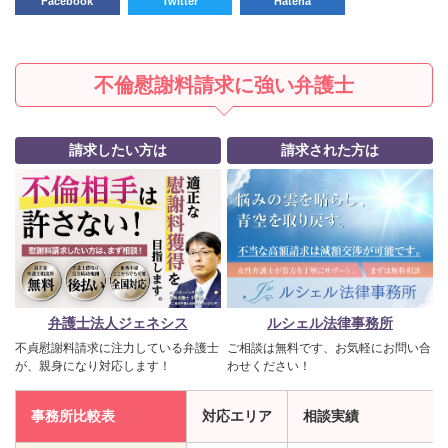
Facebook
Twitter
Hatena
不倫慰謝料請求に強い弁護士
請求したい方は
請求された方は
弁護士法人ジェネシス
ルシェル法律事務所
不貞慰謝料請求に注力している弁護士
ご相談は無料です、お気軽にお問い合
が、親身になり対応します！
わせください！
事務所比較表
対応エリア
相談実績