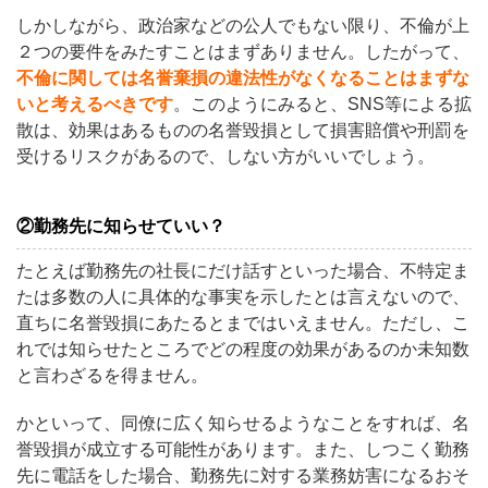
しかしながら、政治家などの公人でもない限り、不倫が上
２つの要件をみたすことはまずありません。したがって、
不倫に関しては名誉棄損の違法性がなくなることはまずな
いと考えるべきです
。このようにみると、SNS等による拡
散は、効果はあるものの名誉毀損として損害賠償や刑罰を
受けるリスクがあるので、しない方がいいでしょう。
②勤務先に知らせていい？
たとえば勤務先の社長にだけ話すといった場合、不特定ま
たは多数の人に具体的な事実を示したとは言えないので、
直ちに名誉毀損にあたるとまではいえません。ただし、こ
れでは知らせたところでどの程度の効果があるのか未知数
と言わざるを得ません。
かといって、同僚に広く知らせるようなことをすれば、名
誉毀損が成立する可能性があります。また、しつこく勤務
先に電話をした場合、勤務先に対する業務妨害になるおそ